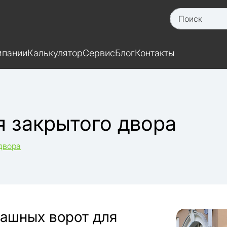
мпании
Калькулятор
Сервис
Блог
Контакты
 закрытого двора
двора
пашных ворот для