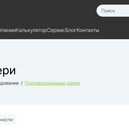
мпании
Калькулятор
Сервис
Блог
Контакты
ери
удование
Противопожарные двери
рности