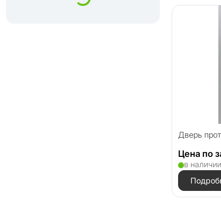
Дверь про
Цена по 
в наличи
Подроб