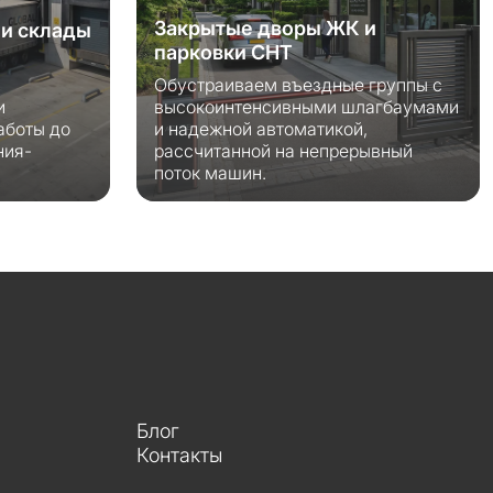
Закрытые дворы ЖК и
и склады
парковки СНТ
Обустраиваем въездные группы с
и
высокоинтенсивными шлагбаумами
аботы до
и надежной автоматикой,
ния-
рассчитанной на непрерывный
поток машин.
Блог
Контакты