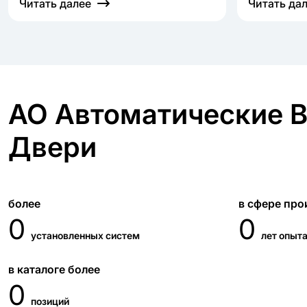
Читать далее
Читать да
АО Автоматические В
Двери
более
в сфере про
0
0
установленных систем
лет опыт
в каталоге более
0
позиций