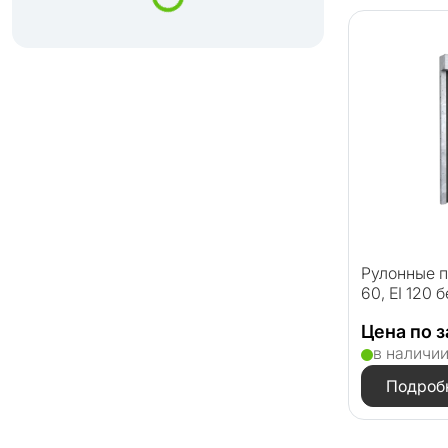
Рулонные п
60, EI 120 
Цена по 
в наличи
Подроб