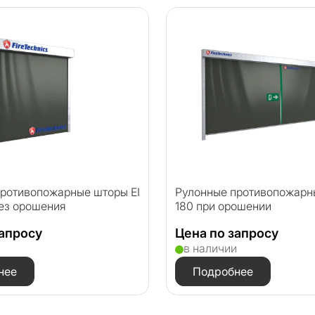
ротивопожарные шторы EI
Рулонные противопожарн
без орошения
180 при орошении
запросу
Цена по запросу
и
в наличии
нее
Подробнее