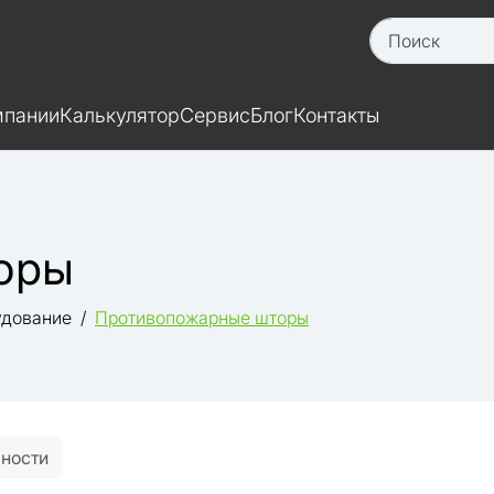
мпании
Калькулятор
Сервис
Блог
Контакты
оры
удование
Противопожарные шторы
рности