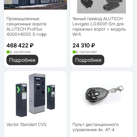
Промышленные
Умный привод ALUTECH
секционные ворота
Levigato LG‑600F‑Sm для
ALUTECH ProPlus
гаражных ворот + модуль
4000×4000 S-гофр
Wi‑fi
468 422 ₽
24 310 ₽
в наличии
в наличии
Подробнее
Подробнее
Vector Standart CVS
Пульт дистанционного
управления 4к. AT-4