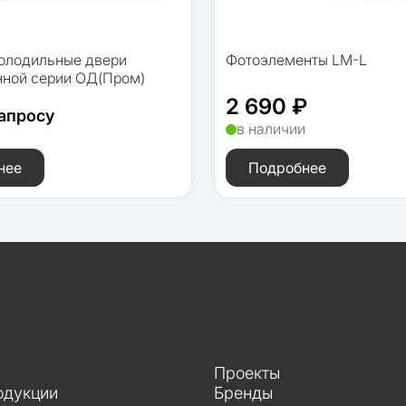
холодильные двери
Фотоэлементы LM-L
ной серии ОД(Пром)
2 690 ₽
запросу
в наличии
и
нее
Подробнее
Проекты
одукции
Бренды