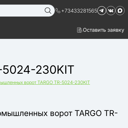
+73433281565
Оставить заявку
-5024-230KIT
мышленных ворот TARGO TR-5024-230KIT
омышленных ворот TARGO TR-