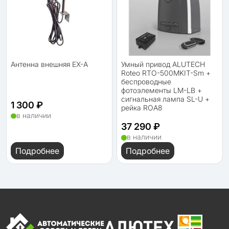
Антенна внешняя EX-A
Умный привод ALUTECH
Roteo RTO-500MKIT-Sm +
беспроводные
фотоэлементы LM-LB +
сигнальная лампа SL-U +
1 300 ₽
рейка ROA8
в наличии
37 290 ₽
в наличии
Подробнее
Подробнее