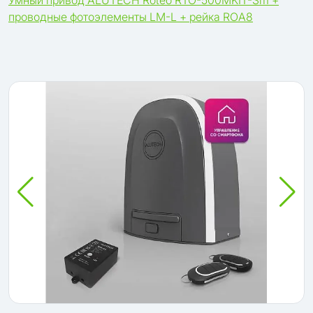
Умный привод ALUTECH Roteo RTO-500MKIT-Sm +
проводные фотоэлементы LM-L + рейка ROA8