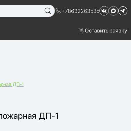
+78632263535
Оставить заявку
арная ДП-1
пожарная ДП-1