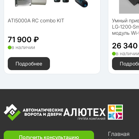
ATI5000A RC combo KIT
Умный при
LG‑1200‑Sm
модуль Wi‑f
71 900 ₽
26 340
в наличии
в наличи
Подробнее
Подроб
Главная
Получить консультацию