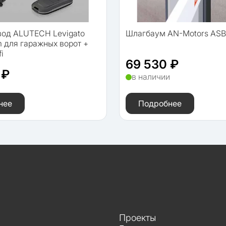
вод ALUTECH Levigato
Шлагбаум AN-Motors AS
 для гаражных ворот +
i
69 530 ₽
 ₽
в наличии
и
нее
Подробнее
Проекты