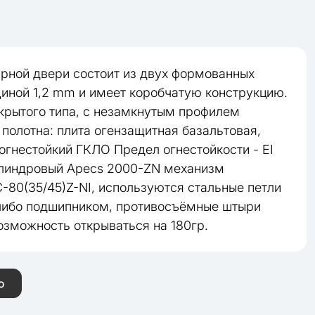
рной двери состоит из двух формованных
щиной 1,2 mm и имеет коробчатую конструкцию.
ткрытого типа, с незамкнутым профилем
полотна: плита огензащитная базальтовая,
огнестойкий ГКЛО Предел огнестойкости - EI
илиндровый Apecs 2000-ZN механизм
-80(35/45)Z-NI, используются стальные петли
либо подшипником, противосъёмные штыри
озможность открываться на 180гр.
ю