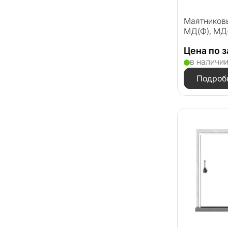
Маятниковы
МД(Ф), МД(
Цена по 
в наличи
Подроб