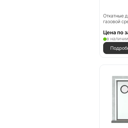
Откатные д
газовой ср
Цена по 
в наличи
Подроб