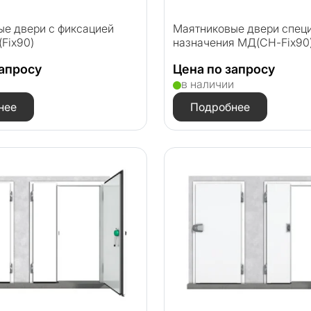
е двери с фиксацией
Маятниковые двери спец
Fix90)
назначения МД(СН-Fix90
запросу
Цена по запросу
и
в наличии
нее
Подробнее