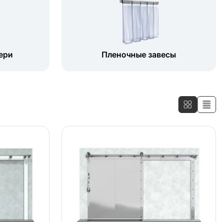
ери
Пленочные завесы