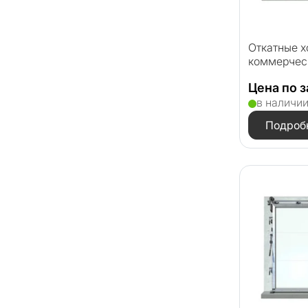
Откатные 
коммерчес
Цена по 
в наличи
Подроб