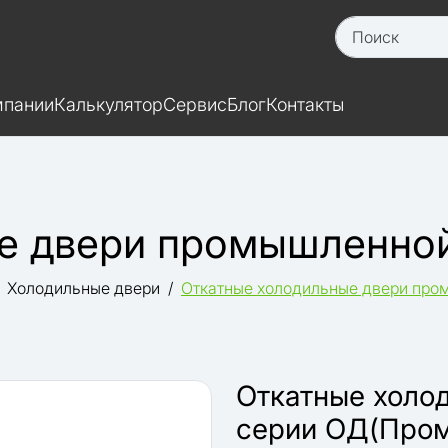
мпании
Калькулятор
Сервис
Блог
Контакты
е двери промышленно
Холодильные двери
Откатные холодильные двери про
Откатные холо
серии ОД(Пром