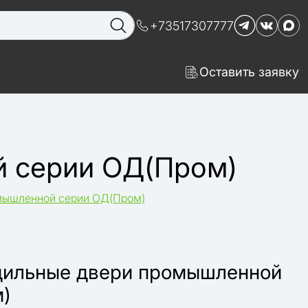
+73517307777
Оставить заявку
й серии ОД(Пром)
мышленной серии ОД(Пром)
дильные двери промышленной
)