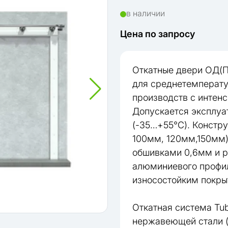
в наличии
Цена по запросу
Откатные двери ОД(П
для среднетемперату
производств с интен
Допускается эксплуа
(-35…+55°C). Констр
100мм, 120мм,150мм)
обшивками 0,6мм и р
алюминиевого профил
износостойким покры
Откатная система Tu
нержавеющей стали (