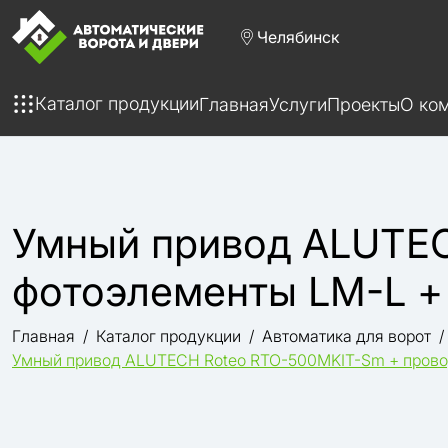
Челябинск
Каталог продукции
Главная
Услуги
Проекты
О ко
Умный привод ALUTE
фотоэлементы LM-L + 
Главная
Каталог продукции
Автоматика для ворот
Умный привод ALUTECH Roteo RTO-500MKIT-Sm + провод