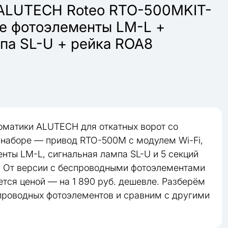
ALUTECH Roteo RTO-500MKIT-
е фотоэлементы LM-L +
па SL-U + рейка ROA8
оматики ALUTECH для откатных ворот со
В наборе — привод RTO-500M с модулем Wi-Fi,
нты LM-L, сигнальная лампа SL-U и 5 секций
. От версии с беспроводными фотоэлементами
ется ценой — на 1 890 руб. дешевле. Разберём
 проводных фотоэлементов и сравним с другими