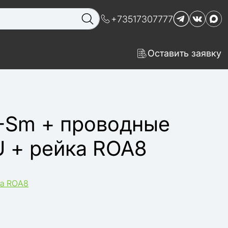
+73517307777
Оставить заявку
-Sm + проводные
U + рейка ROA8
ка ROA8