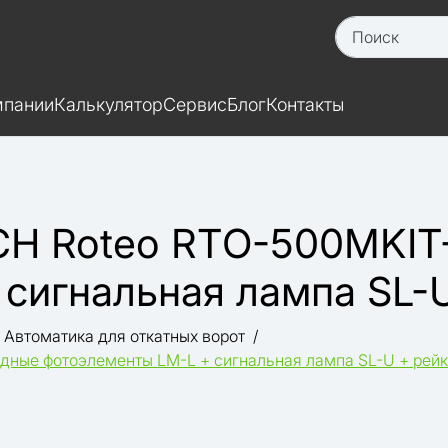
мпании
Калькулятор
Сервис
Блог
Контакты
CH Roteo RTO-500MKIT
сигнальная лампа SL-
Автоматика для откатных ворот
ные фотоэлементы LM-L + сигнальная лампа SL-U + рей