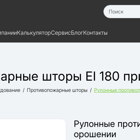
мпании
Калькулятор
Сервис
Блог
Контакты
арные шторы EI 180 п
удование
Противопожарные шторы
Рулонные противоп
Рулонные прот
орошении