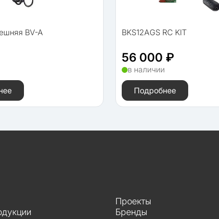
нешняя BV-A
BKS12AGS RC KIT
56 000 ₽
и
в наличии
нее
Подробнее
Проекты
одукции
Бренды