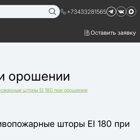
+73433281565
Оставить заявку
ри орошении
ожарные шторы EI 180 при орошении
ивопожарные шторы EI 180 при