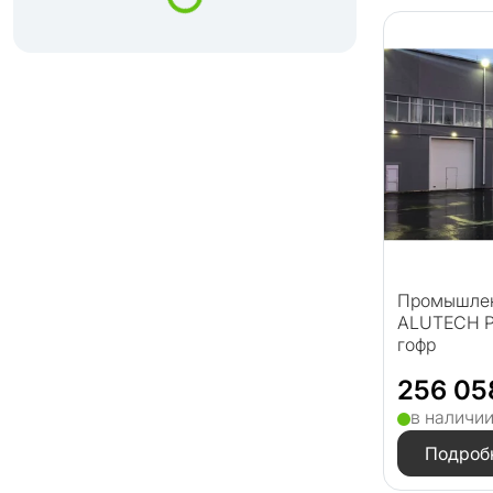
Промышлен
ALUTECH P
гофр
256 05
в наличи
Подроб