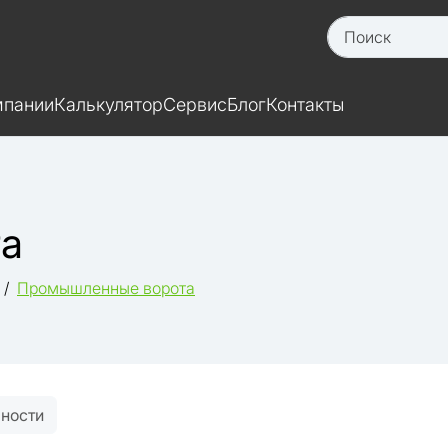
мпании
Калькулятор
Сервис
Блог
Контакты
а
Промышленные ворота
рности