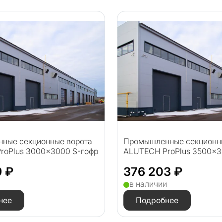
ные секционные ворота
Промышленные секционн
roPlus 3000×3000 S-гофр
ALUTECH ProPlus 3500×3
9 ₽
376 203 ₽
и
в наличии
нее
Подробнее