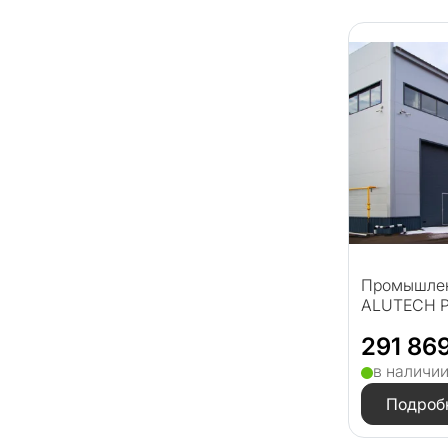
Промышлен
ALUTECH P
291 86
в наличи
Подроб