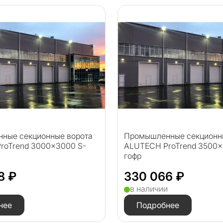
ные секционные ворота
Промышленные секционн
roTrend 3000×3000 S-
ALUTECH ProTrend 3500×
гофр
8 ₽
330 066 ₽
и
в наличии
нее
Подробнее