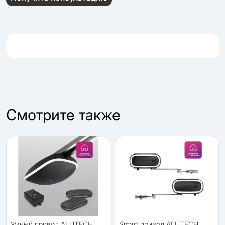
Cмотрите также
Умный привод ALUTECH
Smart привод ALUTECH