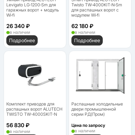
Levigato LG‑1200‑Sm для
Twisto TW‑4000KIT‑N‑Sm
гаражных ворот + модуль
для распашных ворот с
Wi‑fi
модулем Wi‑fi
26 340 ₽
62 180 ₽
в наличии
в наличии
Подробнее
Подробнее
Комплект приводов для
Распашные холодильные
распашных ворот ALUTECH
двери промышленной
TWISTO TW-4000SKIT-N
серии РД(Пром)
56 830 ₽
Цена по запросу
в наличии
в наличии