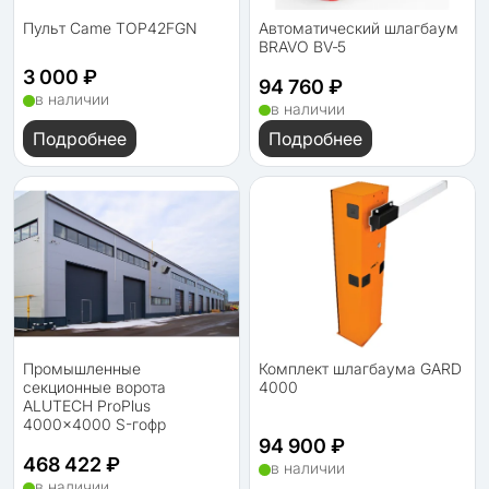
Пульт Came TOP42FGN
Автоматический шлагбаум
BRAVO BV‑5
3 000 ₽
94 760 ₽
в наличии
в наличии
Подробнее
Подробнее
Промышленные
Комплект шлагбаума GARD
секционные ворота
4000
ALUTECH ProPlus
4000×4000 S-гофр
94 900 ₽
468 422 ₽
в наличии
в наличии